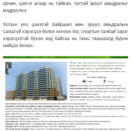
орчин, цэнгэг агаар нь тайван, тухтай эрүүл амьдралыг
мэдрүүлнэ.
Хотын үнэ цэнэтэй байршил мөн эрүүл амьдралын
салшгүй хэрэгцээ болох ногоон бүс спортын талбай зэрэг
хэрэгцээтэй бүхэн энд байгаа нь таны таашаалд бүрэн
нийцэх болно.