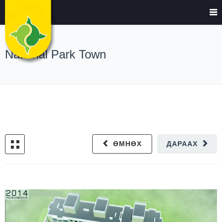
National Park Town
ӨМНӨХ
ДАРААХ