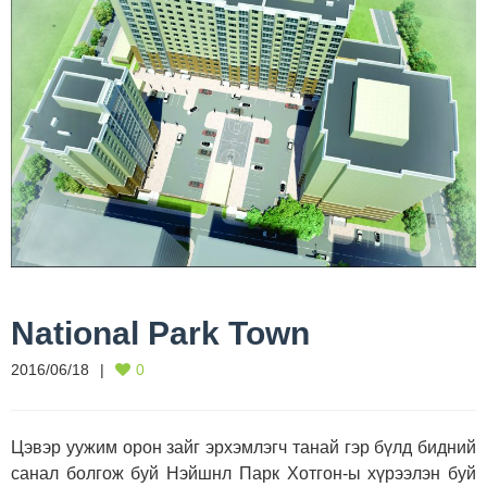
National Park Town
2016/06/18
0
Цэвэр уужим орон зайг эрхэмлэгч танай гэр бүлд бидний
санал болгож буй Нэйшнл Парк Хотгон-ы хүрээлэн буй