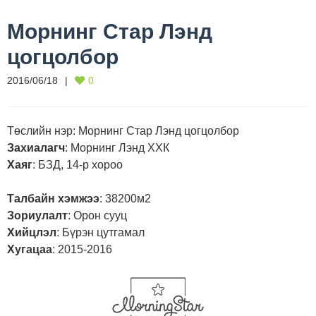
Морнинг Стар Лэнд
цогцолбор
2016/06/18
0
Төслийн нэр
: Морнинг Стар Лэнд цогцолбор
Захиалагч
: Морнинг Лэнд ХХК
Хаяг
: БЗД, 14-р хороо
Талбайн хэмжээ
: 38200м2
Зориулалт
: Орон сууц
Хийцлэл
: Бүрэн цутгамал
Хугацаа
: 2015-2016