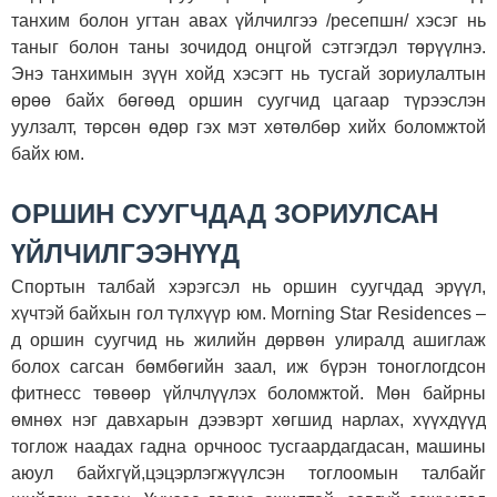
танхим болон угтан авах үйлчилгээ /ресепшн/ хэсэг нь
таныг болон таны зочидод онцгой сэтгэгдэл төрүүлнэ.
Энэ танхимын зүүн хойд хэсэгт нь тусгай зориулалтын
өрөө байх бөгөөд оршин суугчид цагаар түрээслэн
уулзалт, төрсөн өдөр гэх мэт хөтөлбөр хийх боломжтой
байх юм.
ОРШИН СУУГЧДАД ЗОРИУЛСАН
ҮЙЛЧИЛГЭЭНҮҮД
Спортын талбай хэрэгсэл нь оршин суугчдад эрүүл,
хүчтэй байхын гол түлхүүр юм. Morning Star Residences –
д оршин суугчид нь жилийн дөрвөн улиралд ашиглаж
болох сагсан бөмбөгийн заал, иж бүрэн тоноглогдсон
фитнесс төвөөр үйлчлүүлэх боломжтой. Мөн байрны
өмнөх нэг давхарын дээвэрт хөгшид нарлах, хүүхдүүд
тоглож наадах гадна орчноос тусгаардагдасан, машины
аюул байхгүй,цэцэрлэгжүүлсэн тоглоомын талбайг