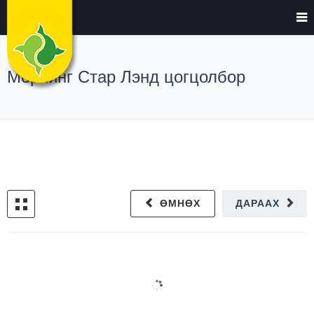
Морнинг Стар Лэнд цогцолбор
ӨМНӨХ
ДАРААХ