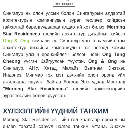
Сингапур нь олон улсын болон Сингапурын алдартай
архитектурын компаниудын зураг төслөөр хийгдсэн
гайхалтай барилгуудаараа алдартай хот билээ.
Morning
Star Residences
төслийн архитектур дизайныг хийсэн
Ong & Ong
компани нь Сингапур улсын хамгийн том
архитектур дизайны компаниудын нэг бөгөөд хожим
Сингапур улсын ерөнхийлөгч болсон ноён
Ong Teng
Cheong
үүсгэн байгуулсан түүхтэй.
Ong & Ong
нь
Сингапур, АНУ, Хятад, Малайз, Вьетнам, Энэтхэг,
Индонез, Мянмар гэх мэт дэлхийн олон оронд үйл
ажиллагаа явуулж байгаа бөгөөд Энэ удаад Монголд
“Моrning Star Residences”
төслийн архитекторийн
зураг төслийг боловсруулсан.
ХҮЛЭЭЛГИЙН ҮҮДНИЙ ТАНХИМ
Morning Star Residences –ийн гол хаалгаар ороход 6м
өндөр таазтай саруул цэлгэр танхим угтана. Энэхүү