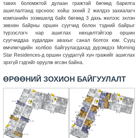
тавих боломжтой дулаан гражтай бөгөөд барилга
ашиглалтанд орсноос хойш эхний 2 жилдээ захиалагч
компанийн эзэмшилд байх бөгөөд 3 дахь жилээс эхлэн
зөвхөн байрны оршин суугчид болон тэдний байрыг
түрээслэгч нар ашиглах нөхцөлтэйгээр оршин
суугчиддаа худалдан авахыг санал болгох юм. Сууц
өмчлөгчдийн холбоо байгуулагдахад дүрэмдээ Morning
Star Residences-д оршин суудаггүй хүн гражийг ашиглах
эрхгүй гэдгийг оруулж өгсөн байна.
ӨРӨӨНИЙ ЗОХИОН БАЙГУУЛАЛТ