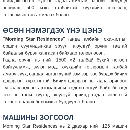
шийдэж өгсөн. Үүнээс гадна ажилтай, завгүй ээжүүдэд
зориулж 500 м.кв талбайтай хүүхдийн цэцэрлэг,
тоглоомын төв ажиллах болно.
ӨСӨН НЭМЭГДЭХ ҮНЭ ЦЭНЭ
“Morning Star Residences”
ганда талбайн тохижилтыг
оршин суугчидынхаа эрүүл, аюулгүй орчин, таатай
байдалыг бүрэн хангасан байхаар төлөвлөсөн.
Гадна орчин нь нийт 1500 м2 талбай бүхий ногоон
байгууламж, зүлэг мод, хүүхдийн тоглоомын талбай
амарч суух, сандал явган хүний зам зэргээс бүрдэх бичил
цэцэрлэгт хүрэлэнтэй. Бичил цэцэрлэг нь гадна орчноос
тусгаарлагдсан автомашины хөдөлгөөнгүй байх бөгөөд
энэ нь таны хүүхэд аюулгүй орчинд гадаа чөлөөтэй
тоглож наадах боломжыг бүрдүүлэх болно.
МАШИНЫ ЗОГСООЛ
Morning Star Residences нь 2 давхар нийт 126 машин