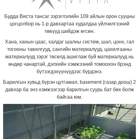
Будда Виста тансаг зэрэглэлийн 109 айлын орон сууцны
цогцолбор нь 1-р давхартаа худалдаа үйлчилгээний
төвүүд шийдэж өгсөн.
Хана, ханын цаас, халдаг шалны систем, шал, цонх, гал
тогооны тавилгууд, сангийн материалууд, цахилгааны
материалууд зэрэг төсөлд ашиглаж буй материалууд нь
өндөр чанартай, дэлхийн хэмжээний томоохон брэнд
бүтээгдэхүүнүүдээс бүрдэнэ.
Барилгын хувьд бүрэн цутгамал, basement (газар доош) 2
давхар ба энэ хэмжээгээр барилгын суурь бат бөх болж
байгаа юм.