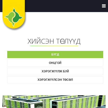
ХИЙСЭН ТӨСЛҮҮД
БҮГД
ОНЦГОЙ
ХЭРЭГЖҮҮЛЖ БУЙ
ХЭРЭГЖҮҮЛСЭН ТӨСӨЛ