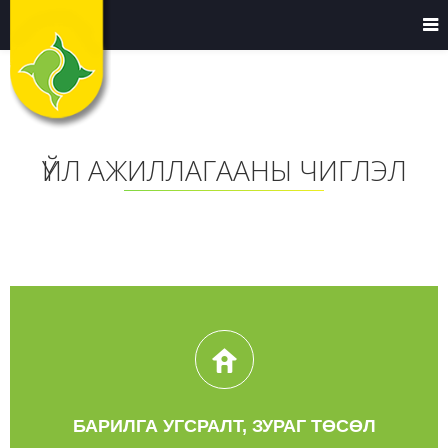
ҮЙЛ АЖИЛЛАГААНЫ ЧИГЛЭЛ
БАРИЛГА УГСРАЛТ, ЗУРАГ ТӨСӨЛ