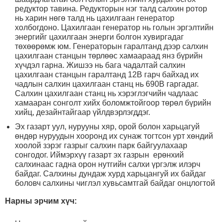
редуктор тавина. Редукторын нэг талд салхин ротор
нь харин нөгө талд нь цахилгаан генератор
холбогдоно. Цахилгаан генератор нь голын эргэлтийн
энергийг цахилгаан энерги болгон хувиргадаг
төхөөрөмж юм. Генераторын гаралтанд дээр салхин
цахилгаан станцын төрлөөс хамаараад янз бүрийн
хүчдэл гарна. Жишээ нь бага чадалтай салхин
цахилгаан станцын гаралтанд 12В гарч байхад их
чадлын салхин цахилгаан станц нь 690В гаргадаг.
Салхин цахилгаан станц нь хэрэглэгчийн чадлаас
хамааран сонголт хийх боломжтойгоор төрөл бүрийн
хийц, дезайнтайгаар үйлдвэрлэгддэг.
Эх газарт уул, нурууны хяр, орой болон харьцагуй
өндөр нуруудын хооронд их сунаж тогтсон урт хөндий
хоолой зэрэг газрыг салхин парк байгуулахаар
сонгодог. Иймэрхүү газарт эх газрын ерөнхий
салхинаас гадна орон нутгийн салхи үргэлж илэрч
байдаг. Салхины дундаж хурд харьцангуй их байдаг
боловч салхины чиглэл хувьсамтгай байдаг онцлогтой
Нарны эрчим хүч: