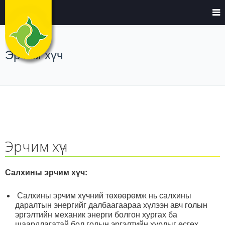
Эрчим хүч
Эрчим хүч
Салхины эрчим хүч:
Салхины эрчим хүчний төхөөрөмж нь салхины
даралтын энергийг далбаагаараа хүлээн авч голын
эргэлтийн механик энерги болгон хургах ба
шаардлагатай бол голын эргэлтийн хурдыг өсгөх