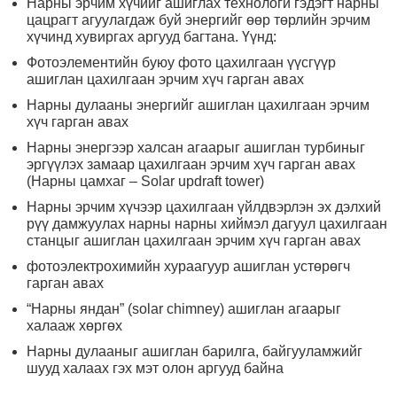
Нарны эрчим хүчийг ашиглах технологи гэдэгт нарны
цацрагт агуулагдаж буй энергийг өөр төрлийн эрчим
хүчинд хувиргах аргууд багтана. Үүнд:
Фотоэлементийн буюу фото цахилгаан үүсгүүр
ашиглан цахилгаан эрчим хүч гарган авах
Нарны дулааны энергийг ашиглан цахилгаан эрчим
хүч гарган авах
Нарны энергээр халсан агаарыг ашиглан турбиныг
эргүүлэх замаар цахилгаан эрчим хүч гарган авах
(Нарны цамхаг – Solar updraft tower)
Нарны эрчим хүчээр цахилгаан үйлдвэрлэн эх дэлхий
рүү дамжуулах нарны нарны хиймэл дагуул цахилгаан
станцыг ашиглан цахилгаан эрчим хүч гарган авах
фотоэлектрохимийн хураагуур ашиглан устөрөгч
гарган авах
“Нарны яндан” (solar chimney) ашиглан агаарыг
халааж хөргөх
Нарны дулааныг ашиглан барилга, байгууламжийг
шууд халаах гэх мэт олон аргууд байна