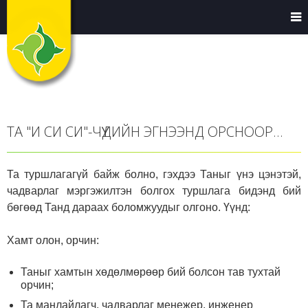
ТА "И СИ СИ"-ЧҮҮДИЙН ЭГНЭЭНД ОРСНООР...
Та туршлагагүй байж болно, гэхдээ Таныг үнэ цэнэтэй,
чадварлаг мэргэжилтэн болгох туршлага бидэнд бий
бөгөөд Танд дараах боломжуудыг олгоно. Үүнд:
Хамт олон, орчин:
Таныг хамтын хөдөлмөрөөр бий болсон тав тухтай
орчин;
Та манлайлагч, чадварлаг менежер, инженер