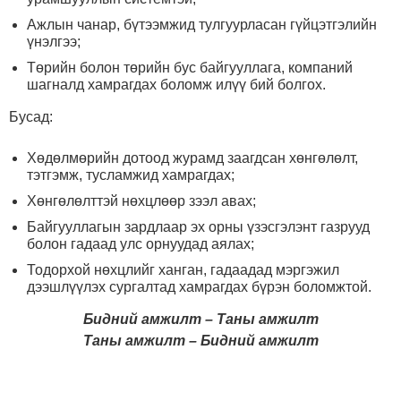
Ажлын чанар, бүтээмжид тулгуурласан гүйцэтгэлийн
үнэлгээ;
Төрийн болон төрийн бус байгууллага, компаний
шагналд хамрагдах боломж илүү бий болгох.
Бусад:
Хөдөлмөрийн дотоод журамд заагдсан хөнгөлөлт,
тэтгэмж, тусламжид хамрагдах;
Хөнгөлөлттэй нөхцлөөр зээл авах;
Байгууллагын зардлаар эх орны үзэсгэлэнт газрууд
болон гадаад улс орнуудад аялах;
Тодорхой нөхцлийг ханган, гадаадад мэргэжил
дээшлүүлэх сургалтад хамрагдах бүрэн боломжтой.
Бидний амжилт – Таны амжилт
Таны амжилт – Бидний амжилт