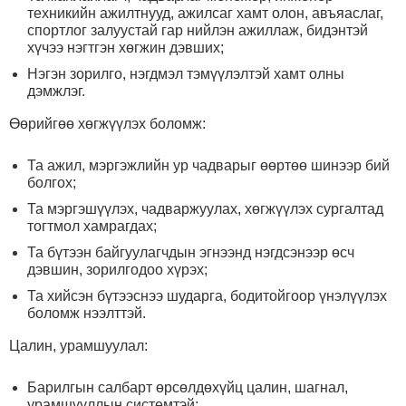
техникийн ажилтнууд, ажилсаг хамт олон, авъяаслаг,
спортлог залуустай гар нийлэн ажиллаж, бидэнтэй
хүчээ нэгтгэн хөгжин дэвших;
Нэгэн зорилго, нэгдмэл тэмүүлэлтэй хамт олны
дэмжлэг.
Өөрийгөө хөгжүүлэх боломж:
Та ажил, мэргэжлийн ур чадварыг өөртөө шинээр бий
болгох;
Та мэргэшүүлэх, чадваржуулах, хөгжүүлэх сургалтад
тогтмол хамрагдах;
Та бүтээн байгуулагчдын эгнээнд нэгдсэнээр өсч
дэвшин, зорилгодоо хүрэх;
Та хийсэн бүтээснээ шударга, бодитойгоор үнэлүүлэх
боломж нээлттэй.
Цалин, урамшуулал:
Барилгын салбарт өрсөлдөхүйц цалин, шагнал,
урамшууллын системтэй;